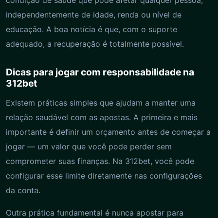
condição de saúde que pode afetar qualquer pessoa,
independentemente de idade, renda ou nível de
educação. A boa notícia é que, com o suporte
adequado, a recuperação é totalmente possível.
Dicas para jogar com responsabilidade na
312bet
Existem práticas simples que ajudam a manter uma
relação saudável com as apostas. A primeira e mais
importante é definir um orçamento antes de começar a
jogar — um valor que você pode perder sem
comprometer suas finanças. Na 312bet, você pode
configurar esse limite diretamente nas configurações
da conta.
Outra prática fundamental é nunca apostar para