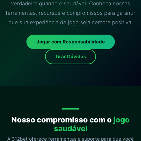
verdadeiro quando é saudável. Conheça nossas
ferramentas, recursos e compromissos para garantir
que sua experiência de jogo seja sempre positiva.
Jogar com Responsabilidade
Tirar Dúvidas
Nosso compromisso com o
jogo
saudável
A 312bet oferece ferramentas e suporte para que você