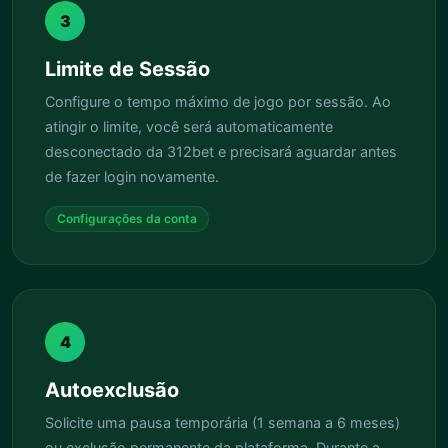
3
Limite de Sessão
Configure o tempo máximo de jogo por sessão. Ao
atingir o limite, você será automaticamente
desconectado da 312bet e precisará aguardar antes
de fazer login novamente.
Configurações da conta
4
Autoexclusão
Solicite uma pausa temporária (1 semana a 6 meses)
ou exclusão permanente da plataforma. Durante a