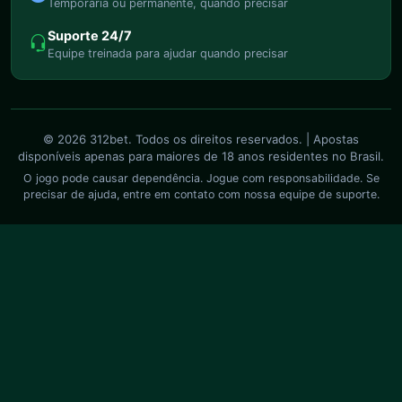
Temporária ou permanente, quando precisar
Suporte 24/7
Equipe treinada para ajudar quando precisar
© 2026 312bet. Todos os direitos reservados. | Apostas
disponíveis apenas para maiores de 18 anos residentes no Brasil.
O jogo pode causar dependência. Jogue com responsabilidade. Se
precisar de ajuda, entre em contato com nossa equipe de suporte.